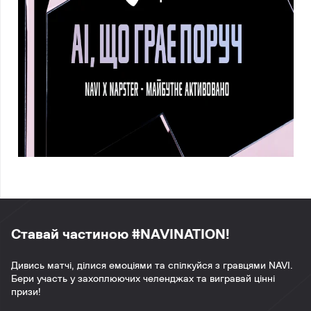
Ставай частиною #NAVINATION!
Дивись матчі, ділися емоціями та спілкуйся з гравцями NAVI.
Бери участь у захоплюючих челенджах та вигравай цінні
призи!