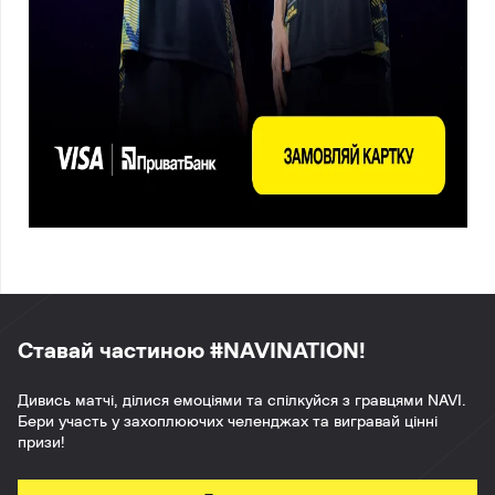
Ставай частиною #NAVINATION!
Дивись матчі, ділися емоціями та спілкуйся з гравцями NAVI.
Бери участь у захоплюючих челенджах та вигравай цінні
призи!