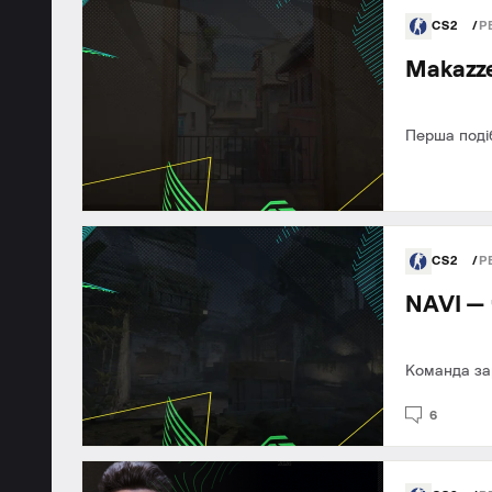
CS2
Р
Makazze
Перша подіб
CS2
Р
NAVI — 
Команда за
6