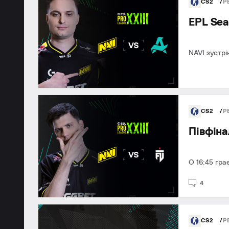
CS2
Р
EPL Sea
NAVI зустрі
CS2
Р
Півфіна
О 16:45 гра
4
CS2
Р