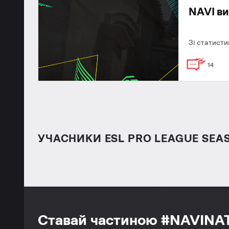
NAVI ви
Зі статисти
14
УЧАСНИКИ ESL PRO LEAGUE SEA
Ставай частиною #NAVINA