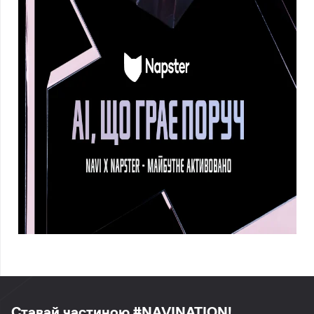
Ставай частиною #NAVINATION!