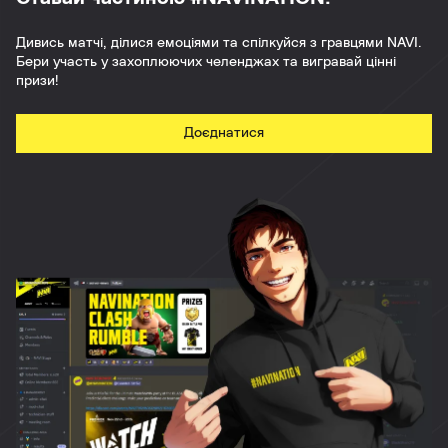
Дивись матчі, ділися емоціями та спілкуйся з гравцями NAVI.
Бери участь у захоплюючих челенджах та вигравай цінні
призи!
Доєднатися