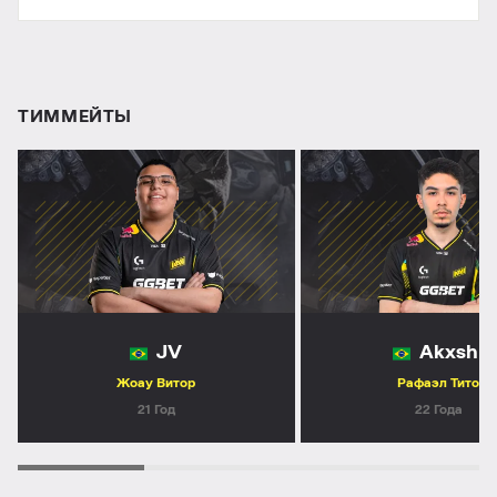
ТИММЕЙТЫ
JV
Akxshi
Жоау Витор
Рафаэл Тито
21 Год
22 Года