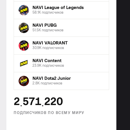
NAVI League of Legends
58.1K подписчиков
NAVI PUBG
51.5K подписчиков
NAVI VALORANT
30.9K подписчиков
NAVI Content
23.9K подписчиков
NAVI Dota2 Junior
2.8K подписчиков
2
5
7
1
2
2
0
ПОДПИСЧИКОВ ПО ВСЕМУ МИРУ