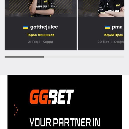
gotthejuice
pma
Тарас Линников
Юрий Проц
21 Год
Керри
20 Лет
Оффлей