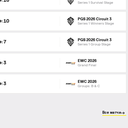
16
e:
Series 1 Survival Stage
PGS 2026 Circuit 3
10
e:
Series 1 Winners Stage
PGS 2026 Circuit 3
7
e:
Series 1 Group Stage
EWC 2026
3
e:
Grand Final
EWC 2026
3
e:
Groups: B & C
Все матчи