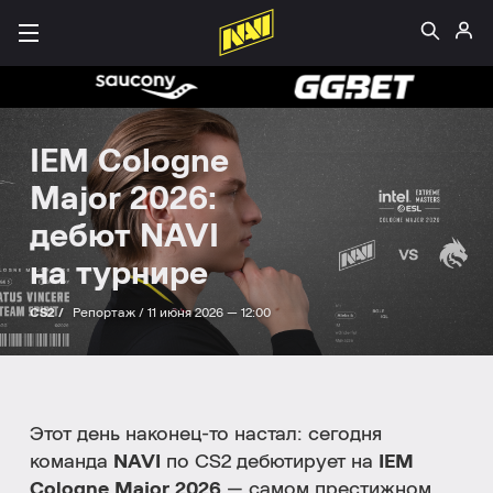
IEM Cologne
Major 2026:
дебют NAVI
на турнире
CS2 /
Репортаж /
11 июня 2026 — 12:00
Этот день наконец-то настал: сегодня
команда
NAVI
по CS2 дебютирует на
IEM
Cologne Major 2026
— самом престижном