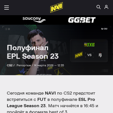
Полуфинал
EPL Season 23
CS2 /
Репортаж /
14 марта 2026 — 12:35
Сегодня команде
NAVI
по CS2 предстоит
встретиться с
FUT
в полуфинале
ESL Pro
League Season 23
. Матч начнётся в 16:45 и
пройдёт в формате best of 3.