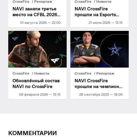
CrossFire
Репортаж
CrossFire
Новости
NAVI заняли третье
NAVI CrossFire
место на CFBL 2026
прошли на Esports
Season 2
World Cup 2026
01 августа 2026 — 22:00
21 июля 2026 — 13:15
CrossFire
Новости
CrossFire
Репортаж
Обновлённый состав
NAVI CrossFire
NAVI по CrossFire
прошли на чемпионат
мира
09 февраля 2026 — 15:15
28 сентября 2025 — 18:00
КОММЕНТАРИИ