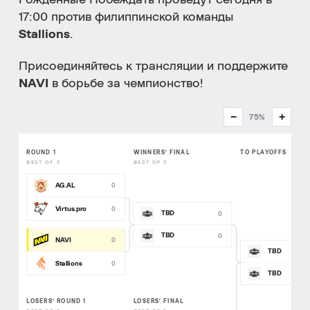
Рождённые Побеждать проведут сегодня в
17:00 против филиппинской команды
Stallions
.
Присоединяйтесь к трансляции и поддержите
NAVI
в борьбе за чемпионство!
−
+
75%
ROUND 1
WINNERS’ FINAL
TO PLAYOFFS
BEST OF 3
BEST OF 3
AG.AL
0
Virtus.pro
0
TBD
0
TBD
0
NAVI
0
TBD
Stallions
0
TBD
LOSERS’ ROUND 1
LOSERS’ FINAL