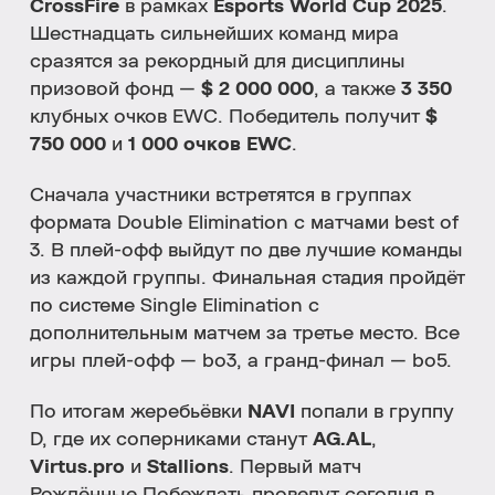
CrossFire
в рамках
Esports World Cup 2025
.
Шестнадцать сильнейших команд мира
сразятся за рекордный для дисциплины
призовой фонд —
$ 2 000 000
, а также
3 350
клубных очков EWC. Победитель получит
$
750 000
и
1 000 очков EWC
.
Сначала участники встретятся в группах
формата Double Elimination с матчами best of
3. В плей-офф выйдут по две лучшие команды
из каждой группы. Финальная стадия пройдёт
по системе Single Elimination с
дополнительным матчем за третье место. Все
игры плей-офф — bo3, а гранд-финал — bo5.
По итогам жеребьёвки
NAVI
попали в группу
D, где их соперниками станут
AG.AL
,
Virtus.pro
и
Stallions
. Первый матч