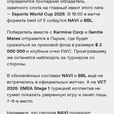
определится последний обладатель
заветного слота на главный ивент этого лета
—
Esports World Cup 2026
. В 18:00 в матче
формата best of 5 сойдутся
NAVI
и
BBL
.
Победитель вместе с
Karmine Corp
и
Gentle
Mates
отправится в Париж, где будет
сражаться за призовой фонд в размере
$ 2
000 000
и клубные очки EWC. Проигравшему
же останется наблюдать за турниром со
стороны.
В обновлённых составах
NAVI
и
BBL
ещё не
встречались в официальных матчах. А на
VCT
2026: EMEA Stage 1
турецкий коллектив не
сумел показать уверенную игру и занял лишь
7–8-е место.
Надеемся, что сегодня
NAVI
порадуют