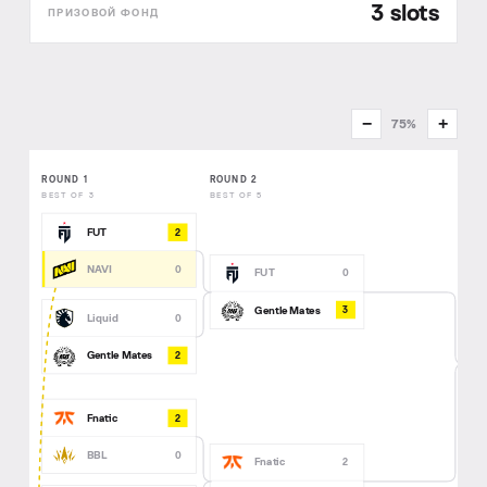
3 slots
−
+
75%
ROUND 1
ROUND 2
BEST OF 3
BEST OF 5
2
FUT
NAVI
0
FUT
0
3
Gentle Mates
Liquid
0
2
Gentle Mates
2
Fnatic
BBL
0
Fnatic
2