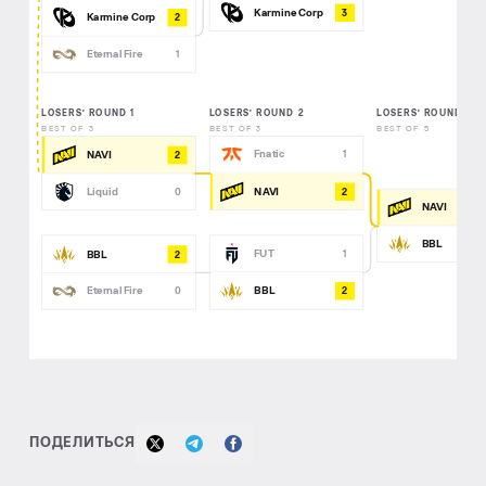
3
Karmine Corp
2
Karmine Corp
Eternal Fire
1
LOSERS’ ROUND 1
LOSERS’ ROUND 2
LOSERS’ ROUND 3
BEST OF 3
BEST OF 3
BEST OF 5
Fnatic
1
2
NAVI
Liquid
2
0
NAVI
NAVI
BBL
FUT
1
2
BBL
Eternal Fire
2
0
BBL
ПОДЕЛИТЬСЯ