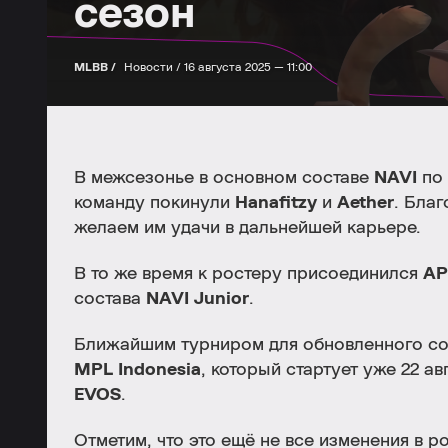
сезон
MLBB /
Новости /
16 августа 2025 — 11:00
В межсезонье в основном составе
NAVI
по
команду покинули
Hanafitzy
и
Aether
. Благ
желаем им удачи в дальнейшей карьере.
В то же время к ростеру присоединился
A
состава
NAVI Junior
.
Ближайшим турниром для обновленного с
MPL Indonesia
, который стартует уже 22 а
EVOS
.
Отметим, что это ещё не все изменения в р