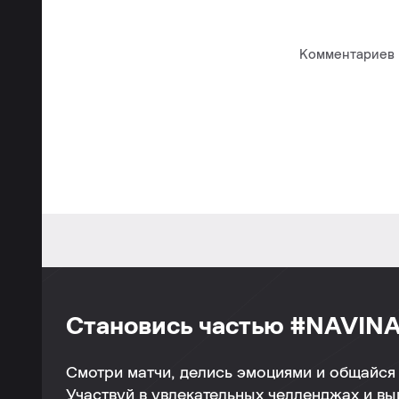
Комментариев п
Становись частью #NAVINA
Смотри матчи, делись эмоциями и общайся 
Участвуй в увлекательных челленджах и в