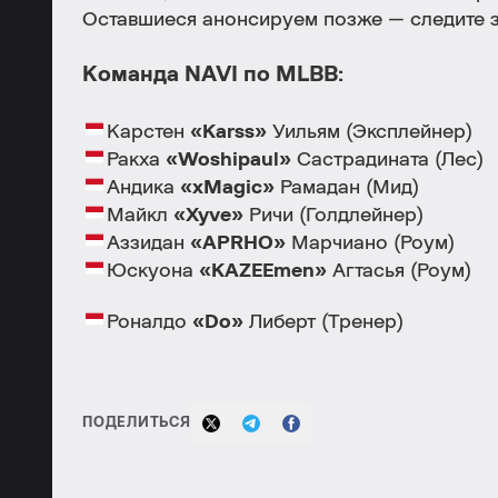
Оставшиеся анонсируем позже — следите з
Команда NAVI по MLBB:
Карстен
«Karss»
Уильям (Эксплейнер)
Ракха
«Woshipaul»
Састрадината (Лес)
Андика
«xMagic»
Рамадан (Мид)
Майкл
«Xyve»
Ричи (Голдлейнер)
Аззидан
«APRHO»
Марчиано (Роум)
Юскуона
«KAZEEmen»
Агтасья (Роум)
Роналдо
«Do»
Либерт (Тренер)
ПОДЕЛИТЬСЯ