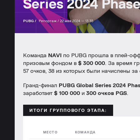
Series 2024 Phase
PUBG /
Репортаж /
22 мая 2024 — 13:35
Команда
NAVI
по PUBG прошла в плей-оф
призовым фондом в
$ 300 000
. За время 
57
очков,
38
из которых были начислены за 
Гранд-финал
PUBG Global Series 2024 Phas
заработает
$ 100 000
и
300 очков PGS
.
ИТОГИ ГРУППОВОГО ЭТАПА:
МЕСТО
КОМАНДА