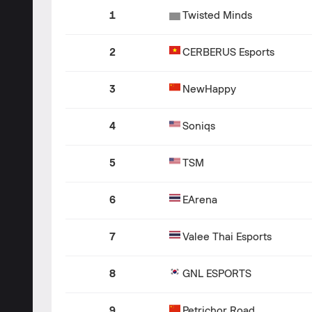
1
Twisted Minds
2
CERBERUS Esports
3
NewHappy
4
Soniqs
5
TSM
6
EArena
7
Valee Thai Esports
8
GNL ESPORTS
9
Petrichor Road