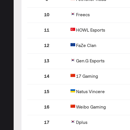
10
Freecs
11
HOWL Esports
12
FaZe Clan
13
Gen.G Esports
14
17 Gaming
15
Natus Vincere
16
Weibo Gaming
17
Dplus