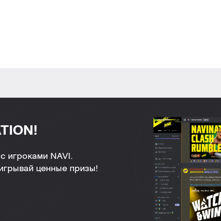
TION!
с игроками NAVI.
ыигрывай ценные призы!