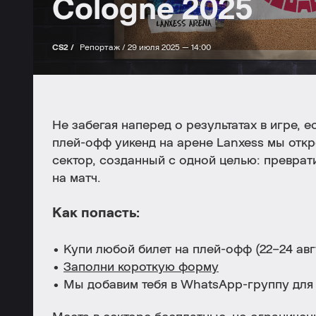
Cologne 2025
CS2 /
Репортаж /
29 июля 2025 — 14:00
Не забегая наперед о результатах в игре, е
плей-офф уикенд на арене Lanxess мы отк
сектор, созданный с одной целью: преврат
на матч.
Как попасть:
• Купи любой билет на плей-офф (22–24 авг
•
Заполни короткую форму
• Мы добавим тебя в WhatsApp-группу для 