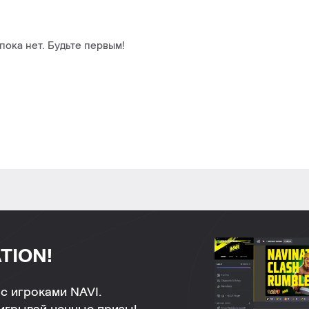
ока нет. Будьте первым!
TION!
с игроками NAVI.