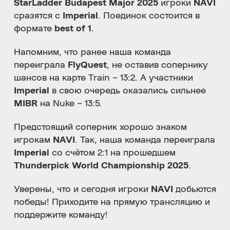
StarLadder Budapest Major 2025
игроки
NAVI
сразятся с
Imperial
. Поединок состоится в
формате
best of 1
.
Напомним, что ранее наша команда
переиграла
FlyQuest
, не оставив сопернику
шансов на карте Train – 13:2. А участники
Imperial
в свою очередь оказались сильнее
MIBR
на Nuke – 13:5.
Предстоящий соперник хорошо знаком
игрокам
NAVI
. Так, наша команда переиграла
Imperial
со счётом 2:1 на прошедшем
Thunderpick World Championship 2025
.
Уверены, что и сегодня игроки
NAVI
добьются
победы! Приходите на прямую трансляцию и
поддержите команду!