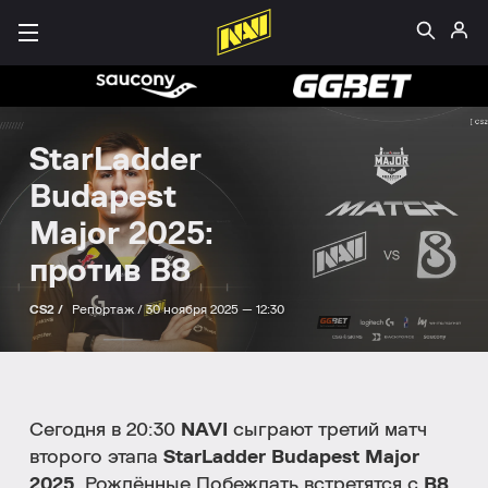
StarLadder
Budapest
Major 2025:
против B8
CS2 /
Репортаж /
30 ноября 2025 — 12:30
Сегодня в 20:30
NAVI
сыграют третий матч
второго этапа
StarLadder Budapest Major
2025
. Рождённые Побеждать встретятся с
B8