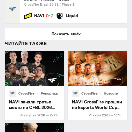
CrossFire Brazil 26 S1
Phase 1
:
0
2
NAVI
Liquid
Показать ещё
ЧИТАЙТЕ ТАКЖЕ
CrossFire
Репортаж
CrossFire
Новости
NAVI заняли третье
NAVI CrossFire прошли
место на CFBL 2026
на Esports World Cup
Season 2
2026
01 августа 2026 — 22:00
21 июля 2026 — 13:15