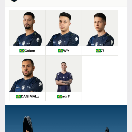
Goken
WY
77
DANIMALz
adrF