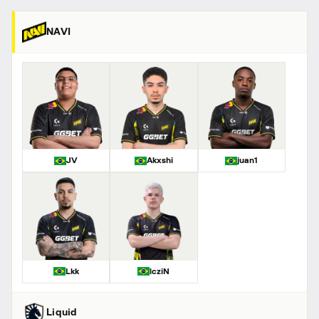
NAVI
JV
Akxshi
juan1
Lkk
lcziN
Liquid