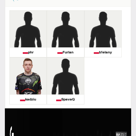
phr
Furlan
b1elany
kadziu
SpavaQ