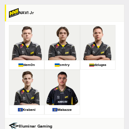
NAVI Jr
dem0n
cmtry
dziugss
Krabeni
Makazze
Illuminar Gaming