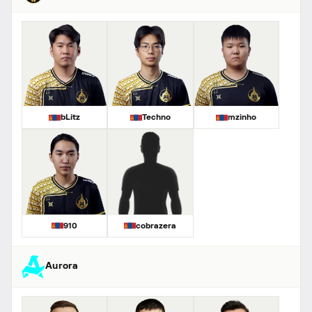
bLitz
Techno
mzinho
910
cobrazera
Aurora