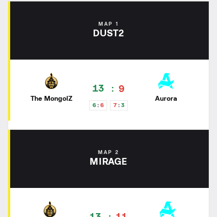
MAP 1
DUST2
13
9
The MongolZ
Aurora
6
6
7
3
MAP 2
MIRAGE