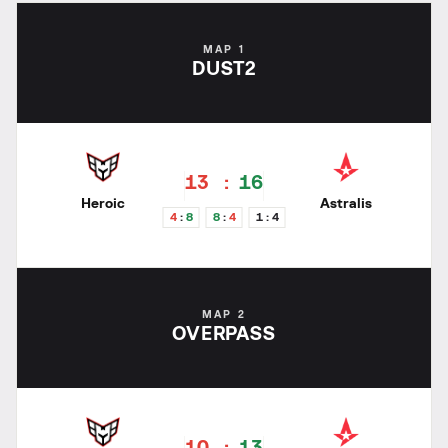
MAP 1
DUST2
13
16
Heroic
Astralis
4
8
8
4
1
4
MAP 2
OVERPASS