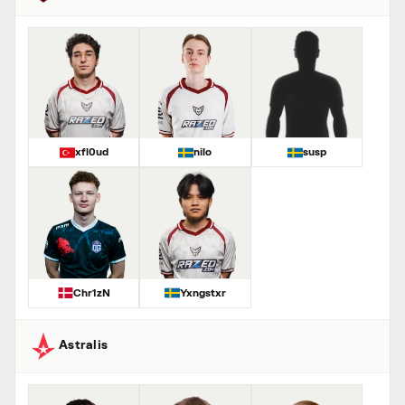
xfl0ud
nilo
susp
Chr1zN
Yxngstxr
Astralis