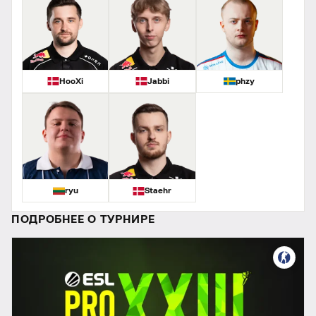
HooXi
Jabbi
phzy
ryu
Staehr
ПОДРОБНЕЕ О ТУРНИРЕ