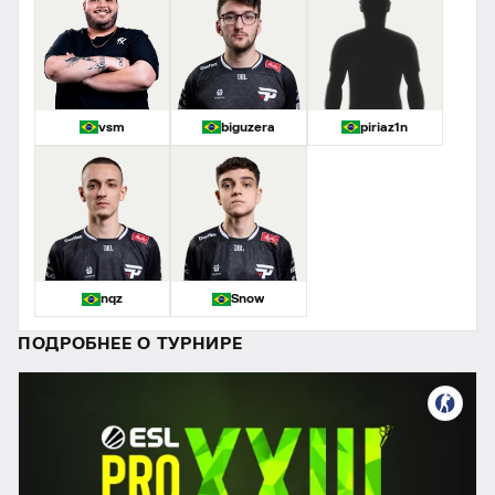
vsm
biguzera
piriaz1n
nqz
Snow
ПОДРОБНЕЕ О ТУРНИРЕ