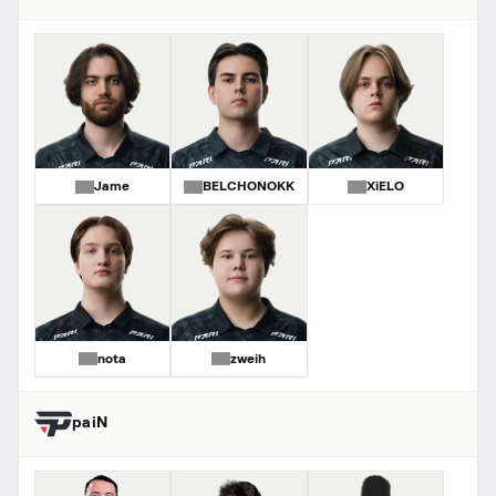
Jame
BELCHONOKK
XiELO
nota
zweih
paiN