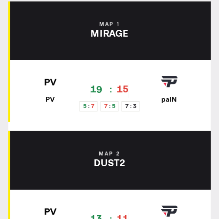
MAP 1
MIRAGE
19
15
PV
paiN
5
7
7
5
7
3
MAP 2
DUST2