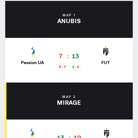
MAP 1
ANUBIS
7
13
Passion UA
FUT
5
7
2
6
MAP 2
MIRAGE