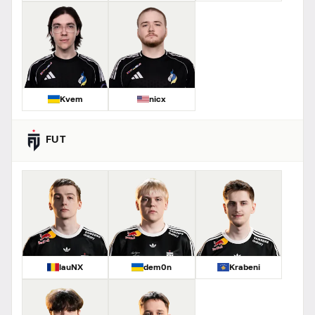
Kvem
nicx
FUT
lauNX
dem0n
Krabeni