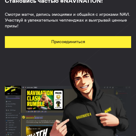
Становись частью #NAVINATION!
Смотри матчи, делись эмоциями и общайся с игроками NAVI.
Участвуй в увлекательных челленджах и выигрывай ценные
призы!
Присоединиться