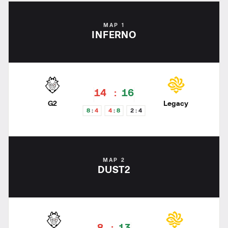
MAP 1
INFERNO
14
16
G2
Legacy
8
4
4
8
2
4
MAP 2
DUST2