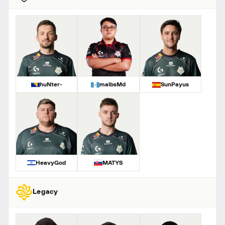
huNter-
malbsMd
SunPayus
HeavyGod
MATYS
Legacy