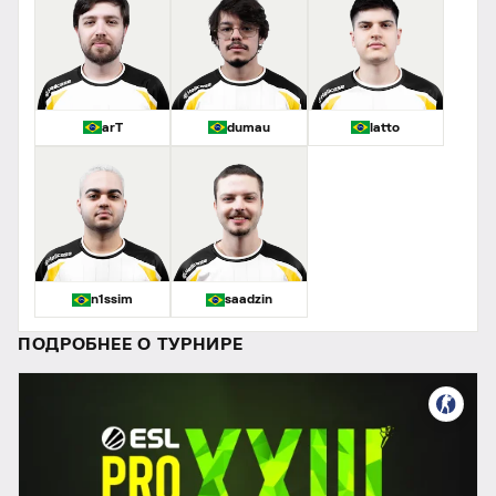
arT
dumau
latto
n1ssim
saadzin
ПОДРОБНЕЕ О ТУРНИРЕ