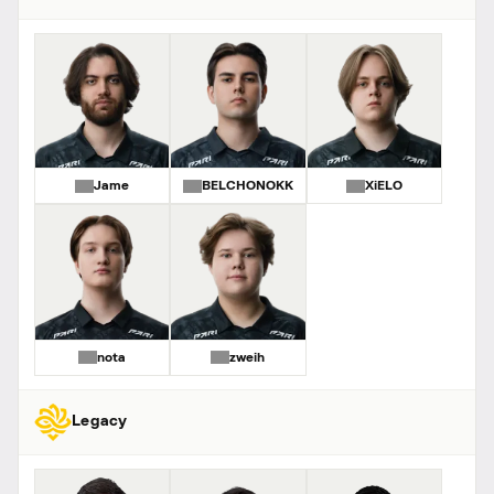
Jame
BELCHONOKK
XiELO
nota
zweih
Legacy