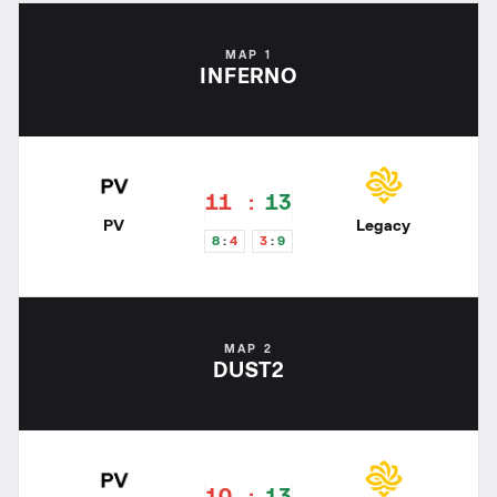
MAP 1
INFERNO
11
13
PV
Legacy
8
4
3
9
MAP 2
DUST2