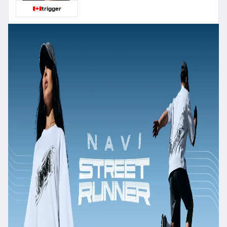
trigger