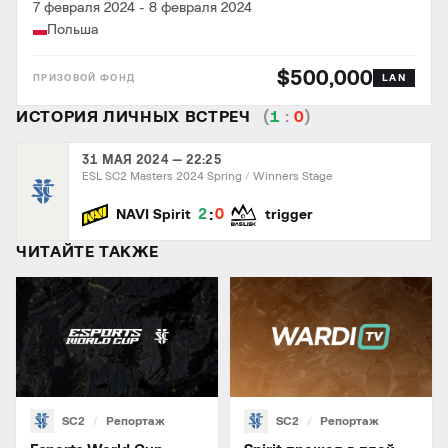
7 февраля 2024
-
8 февраля 2024
Польша
$500,000
LAN
ИСТОРИЯ ЛИЧНЫХ ВСТРЕЧ
(
1
:
0
)
31 МАЯ 2024 — 22:25
ESL SC2 Masters 2024 Spring
Winners Stage
:
2
0
NAVI Spirit
trigger
ЧИТАЙТЕ ТАКЖЕ
SC2
Репортаж
SC2
Репортаж