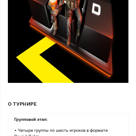
О ТУРНИРЕ
Групповой этап:
• Четыре группы по шесть игроков в формате