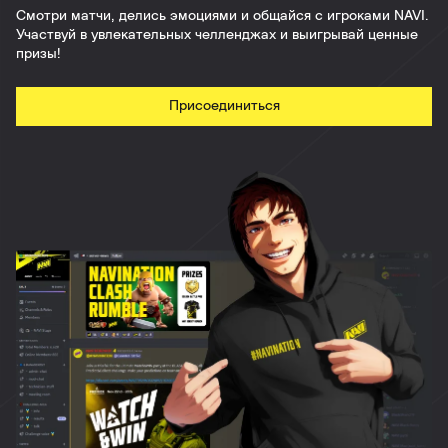
Смотри матчи, делись эмоциями и общайся с игроками NAVI.
Участвуй в увлекательных челленджах и выигрывай ценные
призы!
Присоединиться