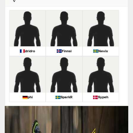
dridro
Finnsi
Nevix
phi
SparkR
Sypeh