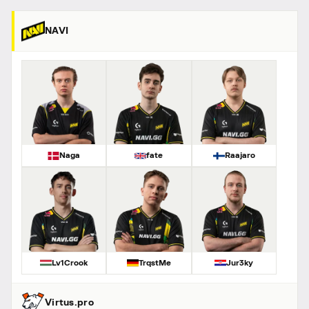
NAVI
Naga
fate
Raajaro
Lv1Crook
TrqstMe
Jur3ky
Virtus.pro