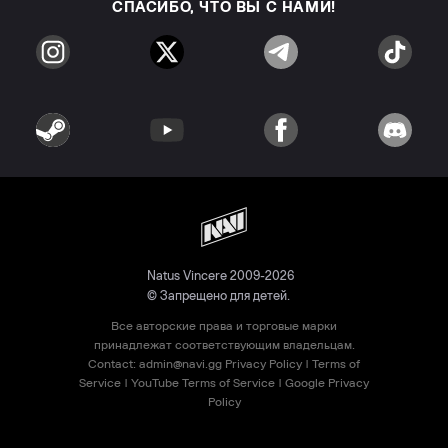
СПАСИБО, ЧТО ВЫ С НАМИ!
Natus Vincere 2009-2026
© Запрещено для детей.
Все авторские права и торговые марки
принадлежат соответствующим владельцам.
Contact:
admin@navi.gg
Privacy Policy
|
Terms of
Service
|
YouTube Terms of Service
|
Google Privacy
Policy