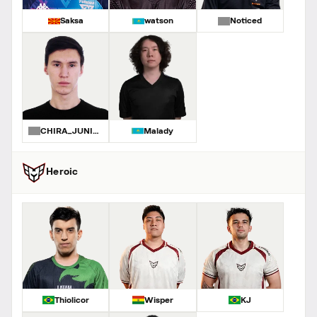
Saksa
watson
Noticed
CHIRA_JUNIOR
Malady
Heroic
Thiolicor
Wisper
KJ