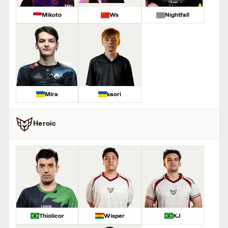
Mikoto
Ws
Nightfall
Mira
kaori
Heroic
Thiolicor
Wisper
KJ