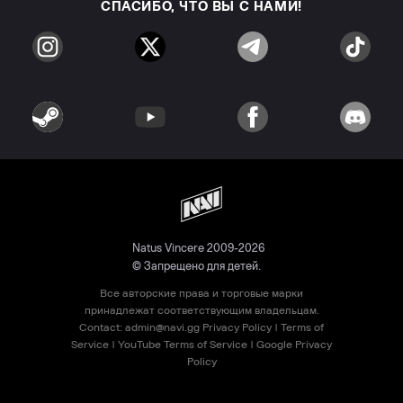
СПАСИБО, ЧТО ВЫ С НАМИ!
Natus Vincere 2009-2026
© Запрещено для детей.
Все авторские права и торговые марки
принадлежат соответствующим владельцам.
Contact:
admin@navi.gg
Privacy Policy
|
Terms of
Service
|
YouTube Terms of Service
|
Google Privacy
Policy