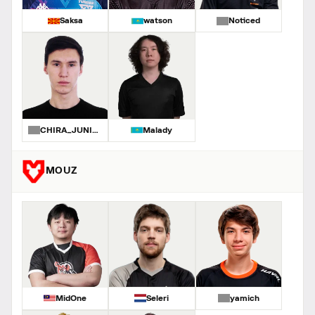
Saksa
watson
Noticed
CHIRA_JUNIOR
Malady
MOUZ
MidOne
Seleri
yamich