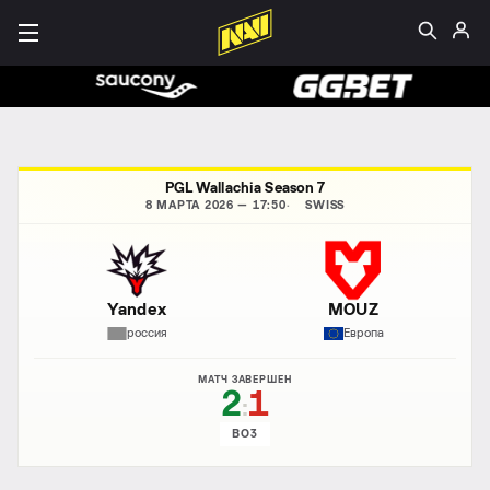
PGL Wallachia Season 7
8 МАРТА 2026 — 17:50
SWISS
Yandex
MOUZ
россия
Европа
МАТЧ ЗАВЕРШЕН
2
1
:
BO3