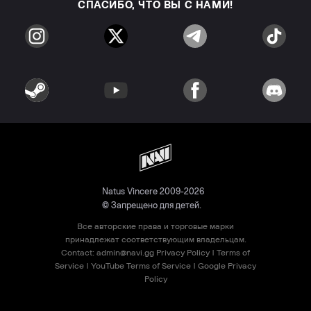
СПАСИБО, ЧТО ВЫ С НАМИ!
Natus Vincere 2009-2026
© Запрещено для детей.
Все авторские права и торговые марки
принадлежат соответствующим владельцам.
Contact:
admin@navi.gg
Privacy Policy
|
Terms of
Service
|
YouTube Terms of Service
|
Google Privacy
Policy