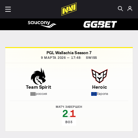
PGL Wallachia Season 7
9 МАРТА 2026 — 17:48
SWISS
Team Spirit
Heroic
россия
Европа
МАТЧ ЗАВЕРШЕН
2
1
:
BO3