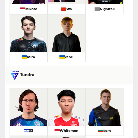
Mikoto
Ws
Nightfall
Mira
kaori
Tundra
33
Whitemon
bzm