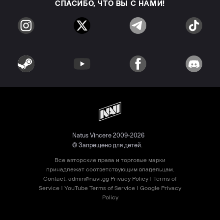
СПАСИБО, ЧТО ВЫ С НАМИ!
Natus Vincere 2009-2026
© Запрещено для детей.
Все авторские права и торговые марки
принадлежат соответствующим владельцам.
Contact:
admin@navi.gg
Privacy Policy
|
Terms of
Service
|
YouTube Terms of Service
|
Google Privacy
Policy