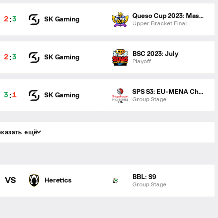
Queso Cup 2023: Masters
:
2
3
SK Gaming
Upper Bracket Final
BSC 2023: July
:
2
3
SK Gaming
Playoff
SPS S3: EU-MENA Challenge Season
:
3
1
SK Gaming
Group Stage
казать ещё
BBL: S9
VS
Heretics
Group Stage