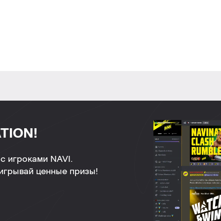
TION!
с игроками NAVI.
ыигрывай ценные призы!