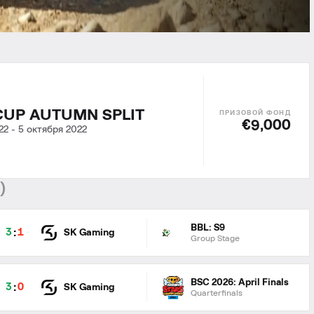
CUP AUTUMN SPLIT
€9,000
22
-
5 октября 2022
7
)
BBL: S9
:
3
1
SK Gaming
Group Stage
BSC 2026: April Finals
:
3
0
SK Gaming
Quarterfinals