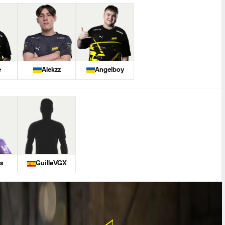
e
Alekzz
Angelboy
s
GuilleVGX