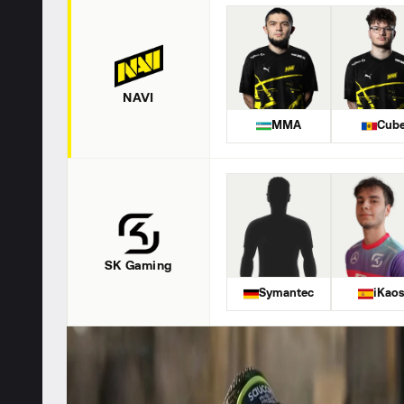
NAVI
MMA
Cub
SK Gaming
Symantec
iKaos