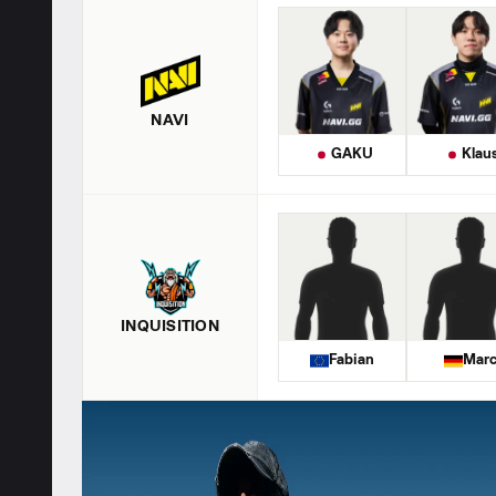
NAVI
GAKU
Klau
INQUISITION
Fabian
Mar