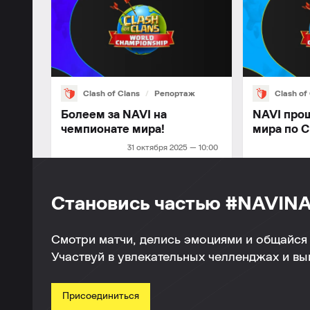
Clash of Clans
Репортаж
Clash of
Болеем за NAVI на
NAVI про
чемпионате мира!
мира по Cl
31 октября 2025 — 10:00
Становись частью #NAVINA
Смотри матчи, делись эмоциями и общайся 
Участвуй в увлекательных челленджах и в
Присоединиться