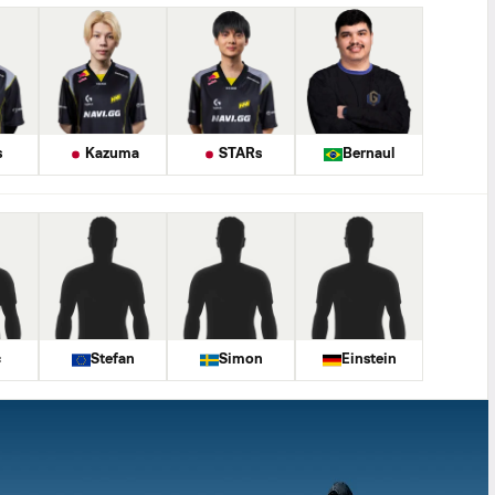
s
Kazuma
STARs
Bernaul
c
Stefan
Simon
Einstein