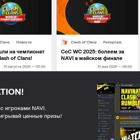
 Clans
Новости
Clash of Clans
Репортаж
шли на чемпионат
CoC WC 2025: болеем за
ash of Clans!
NAVI в майском финале
31 августа 2025 — 05:00
31 мая 2025 — 09:00
TION!
с игроками NAVI.
ыигрывай ценные призы!