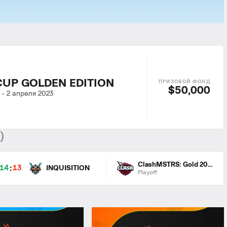
UP GOLDEN EDITION
$50,000
-
2 апреля 2023
0
)
ClashMSTRS: Gold 2023
:
14
13
INQUISITION
Playoff