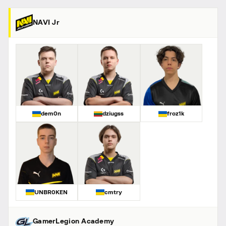
NAVI Jr
dem0n
dziugss
froz1k
UNBR0KEN
cmtry
GamerLegion Academy