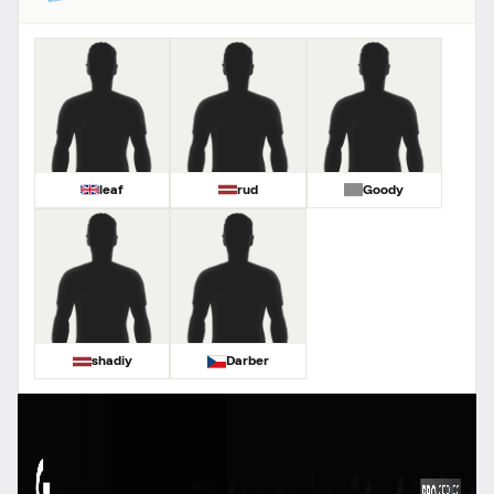
leaf
rud
Goody
shadiy
Darber