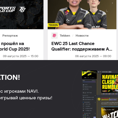
Репортаж
Tekken
Новости
 прошёл на
EWC 25 Last Chance
orld Cup 2025!
Qualifier: поддерживаем AK
и kkokkoma
09 августа 2025 — 15:00
06 августа 2025 — 09:00
TION!
с игроками NAVI.
ыигрывай ценные призы!