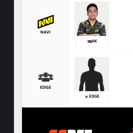
NAVI
AK
EDGE
EDGE