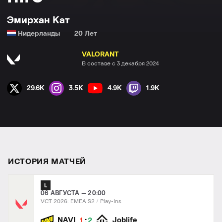
Эмирхан Кат
Нидерланды
20 Лет
VALORANT
В составе с 3 декабря 2024
29.6K
3.5K
4.9K
1.9K
ИСТОРИЯ МАТЧЕЙ
L
06 АВГУСТА — 20:00
VCT 2026: EMEA S2
Play-Ins
:
NAVI
Joblife
1
2