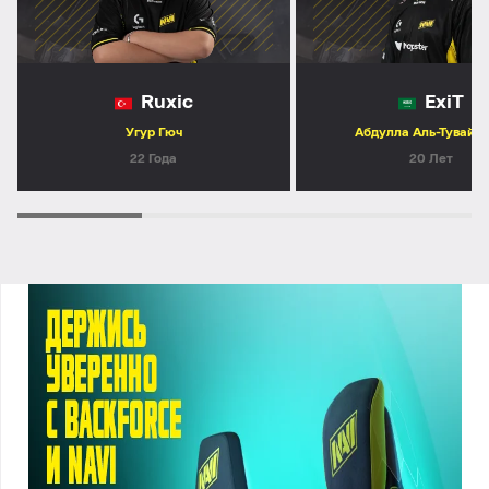
Ruxic
ExiT
Угур Гюч
Абдулла Аль-Тувайд
22 Года
20 Лет