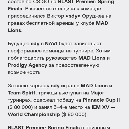
состав по CS:GO на
BLAST Premier: Spring
Finals
. В качестве стендина к команде
присоединился Виктор
«sdy»
Оруджев на
правах бесплатной аренды у клуба
MAD
Lions
.
Будущее
sdy
в
NAVI
будет зависеть от
перформанса команды на турнире. Хотим
поблагодарить руководство
MAD Lions
и
Prodigy Agency
за предоставленную
возможность.
За свою карьеру
sdy
играл в
MAD Lions
и
Team Spirit
, трижды выступал на Major-
турнирах, одержал победу на
Pinnacle Cup II
($ 80 000) и занял 3–4-е место на
IEM XV —
World Championship
($ 80 000).
BLAST Premier: Spring Finals
с призовым