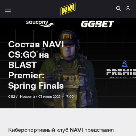
Состав NAVI
CS:GO на
BLAST
Premier:
Spring Finals
CS2 /
Новости /
03 июня 2022 — 17:00
Киберспортивный клуб
NAVI
представил