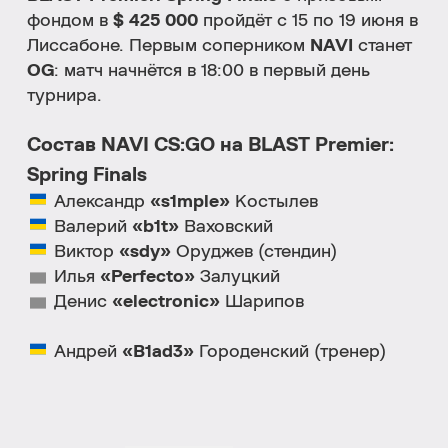
фондом в
$ 425 000
пройдёт с 15 по 19 июня в
Лиссабоне. Первым соперником
NAVI
станет
OG
: матч начнётся в 18:00 в первый день
турнира.
Состав NAVI CS:GO на BLAST Premier:
Spring Finals
Александр
«s1mple»
Костылев
Валерий
«b1t»
Ваховский
Виктор
«sdy»
Оруджев (стендин)
Илья
«Perfecto»
Залуцкий
Денис
«electronic»
Шарипов
Андрей
«B1ad3»
Городенский (тренер)