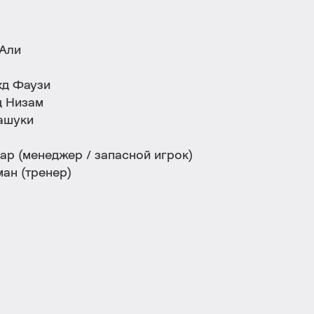
 Али
хд Фаузи
 Низам
ашуки
р (менеджер / запасной игрок)
ан (тренер)