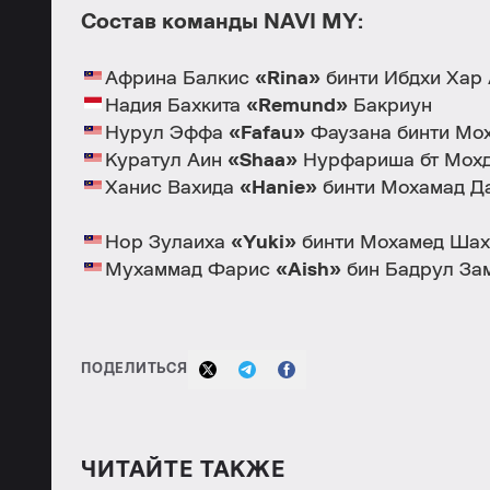
Состав команды NAVI MY:
Африна Балкис
«Rina»
бинти Ибдхи Хар
Надия Бахкита
«Remund»
Бакриун
Нурул Эффа
«Fafau»
Фаузана бинти Мо
Куратул Аин
«Shaa»
Нурфариша бт Мохд
Ханис Вахида
«Hanie»
бинти Мохамад Д
Нор Зулаиха
«Yuki»
бинти Мохамед Шаха
Мухаммад Фарис
«Aish»
бин Бадрул Зам
ПОДЕЛИТЬСЯ
ЧИТАЙТЕ ТАКЖЕ