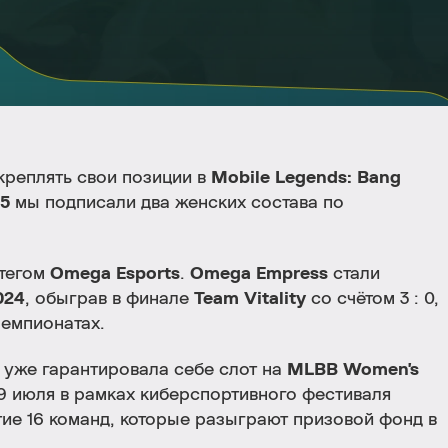
креплять свои позиции в
Mobile Legends: Bang
25
мы подписали два женских состава по
 тегом
Omega Esports
.
Omega Empress
стали
024
, обыграв в финале
Team Vitality
со счётом 3 : 0,
чемпионатах.
 уже гарантировала себе слот на
MLBB Women's
 19 июля в рамках киберспортивного фестиваля
тие 16 команд, которые разыграют призовой фонд в