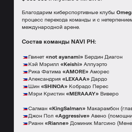
Благодарим киберспортивные клубы
Omega
процесс перехода команды и с нетерпени
международной арене.
Состав команды NAVI PH:
Гвинет
«not ayanami»
Бердин Диагон
Кэй Мэрилл
«Keishi»
Алпуэрто
Рика Фатима
«AMORE»
Аморес
Александрия
«LEXAAA»
Дардо
Шин
«SHINOA»
Кобрадо Перес
Мэри Кристин
«MERAAAY»
Виверо
Салман
«KingSalman»
Макарамбон (гла
Джон Пол
«Aggressive»
Авено (помощни
Рианн
«Rianne»
Доминик Магсино (Мене