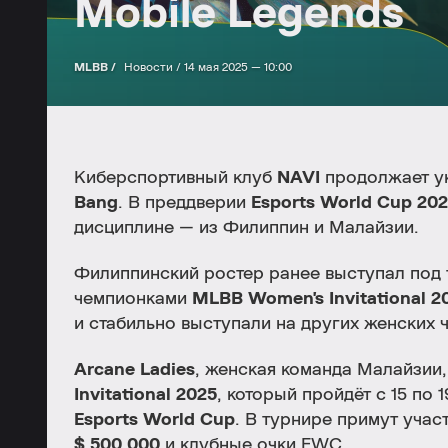
Mobile Legends
MLBB /
Новости /
14 мая 2025 — 10:00
Киберспортивный клуб
NAVI
продолжает у
Bang
. В преддверии
Esports World Cup 20
дисциплине — из Филиппин и Малайзии.
Филиппинский ростер ранее выступал под
чемпионками
MLBB Women's Invitational 2
и стабильно выступали на других женских 
Arcane Ladies
, женская команда Малайзии,
Invitational 2025
, который пройдёт с 15 по
Esports World Cup
. В турнире примут учас
$ 500 000
и клубные очки EWC.