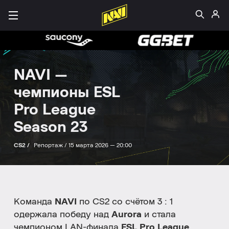
NAVI —
чемпионы ESL
Pro League
Season 23
CS2 /
Репортаж /
15 марта 2026 — 20:00
Команда
NAVI
по CS2 со счётом 3 : 1
одержала победу над
Aurora
и стала
чемпионом LAN-финала
ESL Pro League