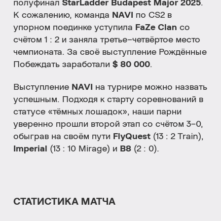
полуфинал
StarLadder Budapest Major 2025
.
К сожалению, команда
NAVI
по CS2 в
упорном поединке уступила
FaZe Clan
со
счётом 1 : 2 и заняла третье–четвёртое место
чемпионата. За своё выступление Рождённые
Побеждать заработали
$ 80 000
.
Выступление
NAVI
на турнире можно назвать
успешным. Подходя к старту соревнований в
статусе «тёмных лошадок», наши парни
уверенно прошли второй этап со счётом 3–0,
обыграв на своём пути
FlyQuest
(13 : 2 Train),
Imperial
(13 : 10 Mirage) и
B8
(2 : 0).
СТАТИСТИКА МАТЧА