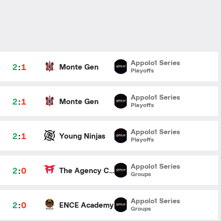
Appolo1 Series
2
:
1
Monte Gen
Playoffs
Appolo1 Series
2
:
1
Monte Gen
Playoffs
Appolo1 Series
2
:
1
Young Ninjas
Playoffs
Appolo1 Series
2
:
0
The Agency Clan
Groups
Appolo1 Series
2
:
0
ENCE Academy
Groups