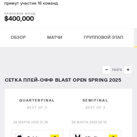
примут участие 16 команд.
$400,000
ОБЗОР
МАТЧИ
ГРУППОВОЙ ЭТАП
−
+
100%
СЕТКА ПЛЕЙ-ОФФ BLAST OPEN SPRING 2025
QUARTERFINAL
SEMIFINAL
BEST OF 3
BEST OF 3
28 МАРТА 2025 21:30
29 МАРТА 2025 22:10
30 