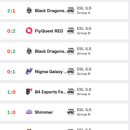
ESL ILS
2
:
1
Black Dragons Female
Group A
ESL ILS
0
:
2
FlyQuest RED
Group B
ESL ILS
0
:
2
Black Dragons Female
Group A
ESL ILS
0
:
1
Nigma Galaxy Female
Group B
ESL ILS
1
:
0
B4 Esports Female
Group A
ESL ILS
1
:
0
Shimmer
Group B