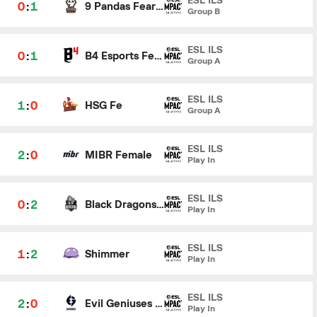
ESL ILS
0
:
1
9 Pandas Fearless
Group B
ESL ILS
0
:
1
B4 Esports Female
Group A
ESL ILS
1
:
0
HSG Fe
Group A
ESL ILS
2
:
0
MIBR Female
Play In
ESL ILS
0
:
2
Black Dragons Female
Play In
ESL ILS
1
:
2
Shimmer
Play In
ESL ILS
2
:
0
Evil Geniuses Gold
Play In