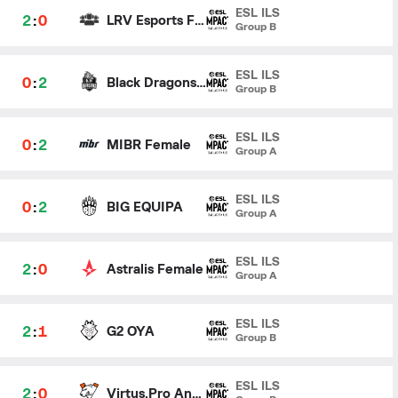
ESL ILS
2
:
0
LRV Esports Female
Group B
ESL ILS
0
:
2
Black Dragons Female
Group B
ESL ILS
0
:
2
MIBR Female
Group A
ESL ILS
0
:
2
BIG EQUIPA
Group A
ESL ILS
2
:
0
Astralis Female
Group A
ESL ILS
2
:
1
G2 OYA
Group B
ESL ILS
2
:
0
Virtus.Pro Angels