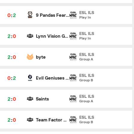
ESL ILS
0
:
2
9 Pandas Fearless
Play In
ESL ILS
2
:
0
Lynn Vision Gaming Female
Play In
ESL ILS
2
:
0
byte
Group A
ESL ILS
0
:
2
Evil Geniuses Gold
Group B
ESL ILS
2
:
0
Saints
Group A
ESL ILS
2
:
0
Team Factor Ruby
Group B