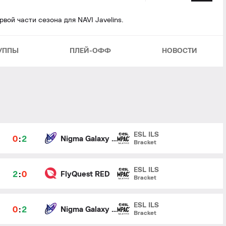
вой части сезона для NAVI Javelins.
УППЫ
ПЛЕЙ-ОФФ
НОВОСТИ
ESL ILS
0
:
2
Nigma Galaxy Female
Bracket
ESL ILS
2
:
0
FlyQuest RED
Bracket
ESL ILS
0
:
2
Nigma Galaxy Female
Bracket