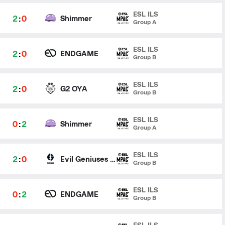
ESL ILS
2
:
0
Shimmer
Group A
ESL ILS
2
:
0
ENDGAME
Group B
ESL ILS
2
:
0
G2 OYA
Group B
ESL ILS
0
:
2
Shimmer
Group A
ESL ILS
2
:
0
Evil Geniuses Gold
Group B
ESL ILS
0
:
2
ENDGAME
Group B