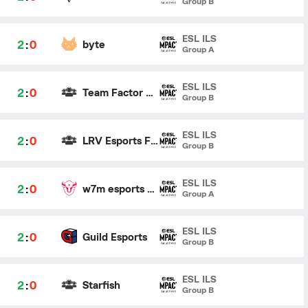
Group B
ESL ILS
2
:
0
byte
Group A
ESL ILS
2
:
0
Team Factor Ruby
Group B
ESL ILS
2
:
0
LRV Esports Female
Group B
ESL ILS
2
:
0
w7m esports Female
Group A
ESL ILS
2
:
0
Guild Esports
Group B
ESL ILS
2
:
0
Starfish
Group B