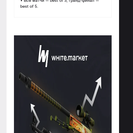
• Все матчи — best of 3, гранд-финал —
best of 5.