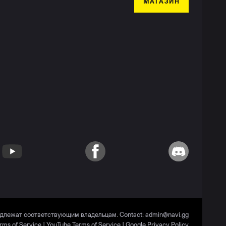
МАГАЗИН
YouTube
Facebook
Discord
адлежат соответствующим владельцам. Contact:
admin@navi.gg
rms of Service
|
YouTube Terms of Service
|
Google Privacy Policy