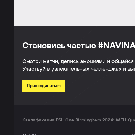
Становись частью #NAVINA
Смотри матчи, делись эмоциями и общайся 
Участвуй в увлекательных челленджах и в
Присоединиться
Квалификации ESL One Birmingham 2024: WEU Quali