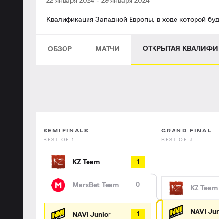
22 января 2024
-
29 января 2024
Квалификация Западной Европы, в ходе которой буд
ОТКРЫТАЯ КВАЛИФИ
ОБЗОР
МАТЧИ
SEMIFINALS
GRAND FINAL
BEST OF 1
BEST OF 3
KZ Team
1
MarsBet Team
0
KZ Team
NAVI Jun
NAVI Junior
1