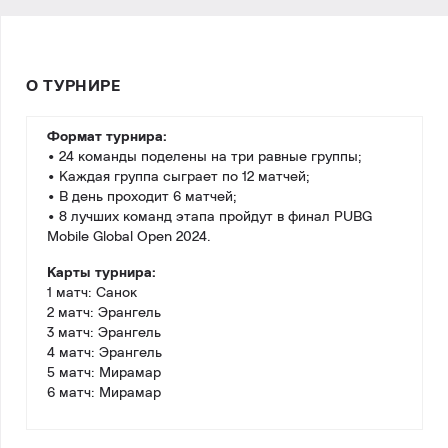
О ТУРНИРЕ
Формат турнира:
• 24 команды поделены на три равные группы;
• Каждая группа сыграет по 12 матчей;
• В день проходит 6 матчей;
• 8 лучших команд этапа пройдут в финал PUBG
Mobile Global Open 2024.
Карты турнира:
1 матч: Санок
2 матч: Эрангель
3 матч: Эрангель
4 матч: Эрангель
5 матч: Мирамар
6 матч: Мирамар