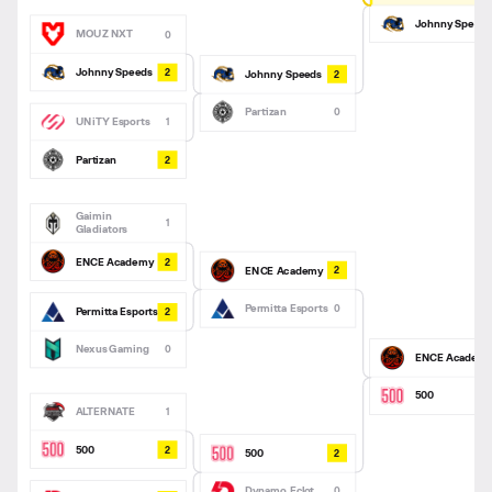
Johnny Speeds
MOUZ NXT
0
2
Johnny Speeds
2
Johnny Speeds
Partizan
0
UNiTY Esports
1
2
Partizan
Gaimin
1
Gladiators
2
ENCE Academy
2
ENCE Academy
Permitta Esports
0
2
Permitta Esports
Nexus Gaming
0
ENCE Academ
500
ALTERNATE
1
2
500
2
500
Dynamo Eclot
0