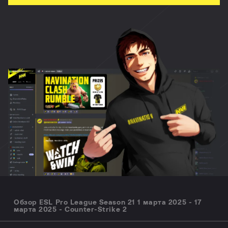
Обзор ESL Pro League Season 21 1 марта 2025 - 17
марта 2025 - Counter-Strike 2