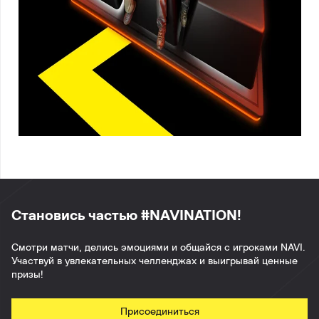
Становись частью #NAVINATION!
Смотри матчи, делись эмоциями и общайся с игроками NAVI.
Участвуй в увлекательных челленджах и выигрывай ценные
призы!
Присоединиться