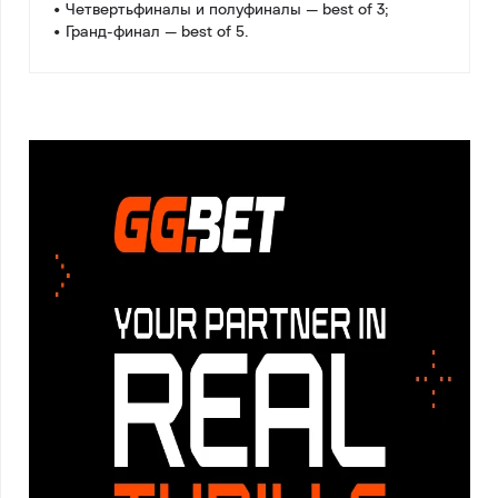
• Четвертьфиналы и полуфиналы — best of 3;
• Гранд-финал — best of 5.