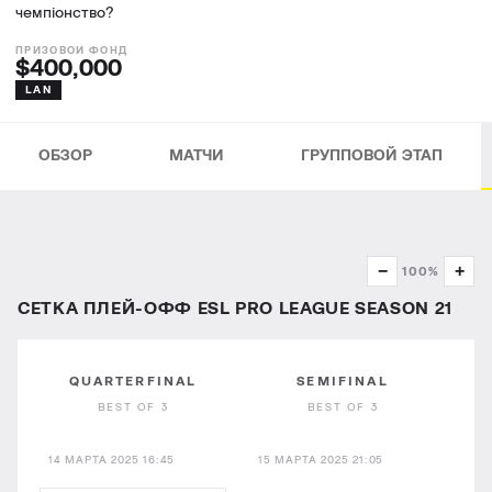
чемпіонство?
$400,000
LAN
ОБЗОР
МАТЧИ
ГРУППОВОЙ ЭТАП
−
+
100%
СЕТКА ПЛЕЙ-ОФФ ESL PRO LEAGUE SEASON 21
QUARTERFINAL
SEMIFINAL
BEST OF 3
BEST OF 3
14 МАРТА 2025 16:45
15 МАРТА 2025 21:05
16 