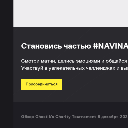
Становись частью #NAVINA
Смотри матчи, делись эмоциями и общайся 
Участвуй в увлекательных челленджах и в
Присоединиться
Обзор Ghostik's Charity Tournament 8 декабря 202